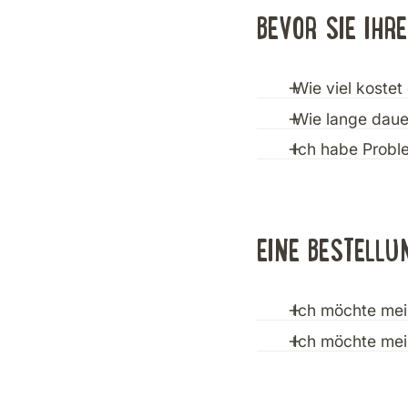
BEVOR SIE IHR
Wie viel kostet
Wie lange daue
Die Versandkosten var
korrekte Betrag der 
Ich habe Probl
Die Lieferzeit innerha
Es tut uns leid, dass
und wir werden daran
EINE BESTELL
Ich möchte mei
Ich möchte mei
Da es sich bei unser
geändert werden. Wen
Wir stehen hinter uns
neue Bestellung auf.
unserem Shop gekauft