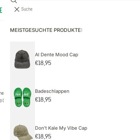
Suche
A
IHR WARENKORB (
0
)
E
ÜBER UNS
R
T
MEISTGESUCHTE PRODUKTE:
Ihr Warenkorb ist leer
I
K
E
Al Dente Mood Cap
FAQ
L
Regulärer
€18,95
Preis
Badeschlappen
rheit sagen. Es geht uns darum, Ihnen die angesagtesten Trends vorzustellen, 
Regulärer
€18,95
 Ohren schützen (denn Sonnenbrand sieht nicht gut aus, Freunde) bis hin zu co
Preis
Don’t Kale My Vibe Cap
Regulärer
€18,95